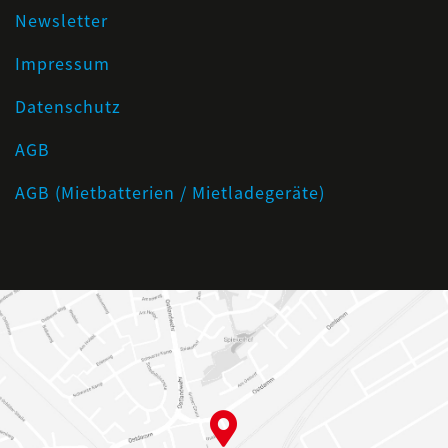
Newsletter
Impressum
Datenschutz
AGB
AGB (Mietbatterien / Mietladegeräte)